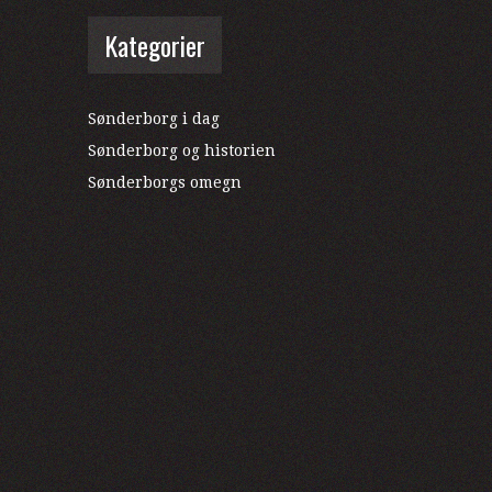
Kategorier
Sønderborg i dag
Sønderborg og historien
Sønderborgs omegn