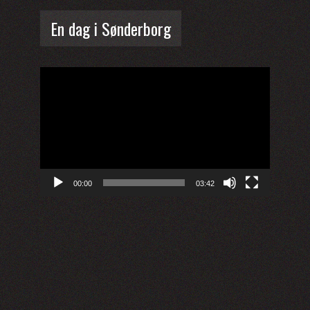
En dag i Sønderborg
Videoafspiller
00:00
03:42