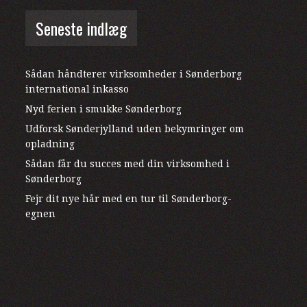
Seneste indlæg
Sådan håndterer virksomheder i Sønderborg
international inkasso
Nyd ferien i smukke Sønderborg
Udforsk Sønderjylland uden bekymringer om
opladning
Sådan får du succes med din virksomhed i
Sønderborg
Fejr dit nye hår med en tur til Sønderborg-
egnen