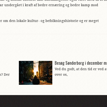
ar undergået i kraft af bedre ernæring og bedre kamp mod
r om den lokale kultur- og befolkningshistorie og er meget
Besøg Sønderborg i december m
Ved du godt, at den tid er ved 
n? Der
over os,