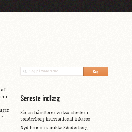
 af
Seneste indlæg
er i
ruger
Sådan håndterer virksomheder i
te
Sønderborg international inkasso
Nyd ferien i smukke Sønderborg