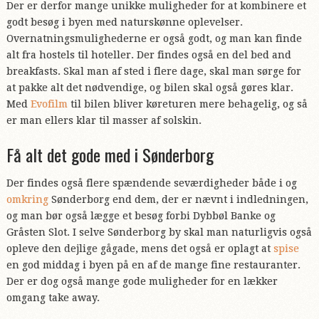
Der er derfor mange unikke muligheder for at kombinere et
godt besøg i byen med naturskønne oplevelser.
Overnatningsmulighederne er også godt, og man kan finde
alt fra hostels til hoteller. Der findes også en del bed and
breakfasts. Skal man af sted i flere dage, skal man sørge for
at pakke alt det nødvendige, og bilen skal også gøres klar.
Med
Evofilm
til bilen bliver køreturen mere behagelig, og så
er man ellers klar til masser af solskin.
Få alt det gode med i Sønderborg
Der findes også flere spændende seværdigheder både i og
omkring
Sønderborg end dem, der er nævnt i indledningen,
og man bør også lægge et besøg forbi Dybbøl Banke og
Gråsten Slot. I selve Sønderborg by skal man naturligvis også
opleve den dejlige gågade, mens det også er oplagt at
spise
en god middag i byen på en af de mange fine restauranter.
Der er dog også mange gode muligheder for en lækker
omgang take away.