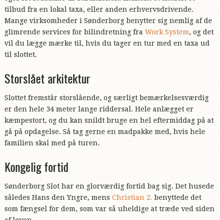
tilbud fra en lokal taxa, eller anden erhvervsdrivende.
Mange virksomheder i Sønderborg benytter sig nemlig af de
glimrende services for bilindretning fra
Work System
, og det
vil du lægge mærke til, hvis du tager en tur med en taxa ud
til slottet.
Storslået arkitektur
Slottet fremstår storslående, og særligt bemærkelsesværdig
er den hele 34 meter lange riddersal. Hele anlægget er
kæmpestort, og du kan snildt bruge en hel eftermiddag på at
gå på opdagelse. Så tag gerne en madpakke med, hvis hele
familien skal med på turen.
Kongelig fortid
Sønderborg Slot har en glorværdig fortid bag sig. Det husede
således Hans den Yngre, mens
Christian 2.
benyttede det
som fængsel for dem, som var så uheldige at træde ved siden
af loven.